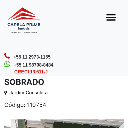
Olá! Que bom que você veio nos visitar.
Nossa equipe está sempre pronta para te
atender.
Home
Detalhes do Imóvel
+55 11 2973-1155
+55 11 98708-8484
CRECI 13.611-J
SOBRADO
Jardim Consolata
Código: 110754