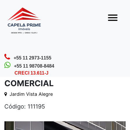
Olá! Que bom que você veio nos visitar.
Nossa equipe está sempre pronta para te
atender.
Home
Detalhes do Imóvel
+55 11 2973-1155
+55 11 98708-8484
CRECI 13.611-J
COMERCIAL
Jardim Vista Alegre
Código: 111195