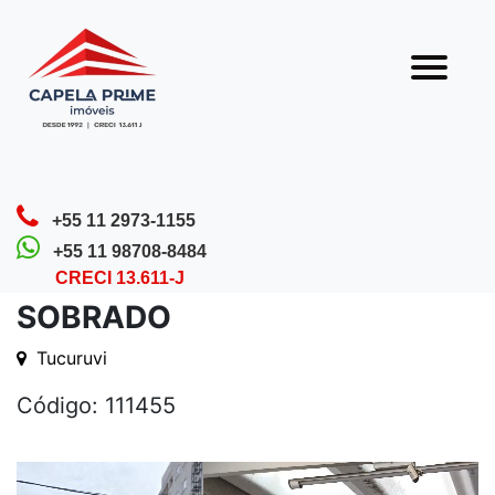
Olá! Que bom que você veio nos visitar.
Nossa equipe está sempre pronta para te
atender.
Home
Detalhes do Imóvel
+55 11 2973-1155
+55 11 98708-8484
CRECI 13.611-J
SOBRADO
Tucuruvi
Código: 111455