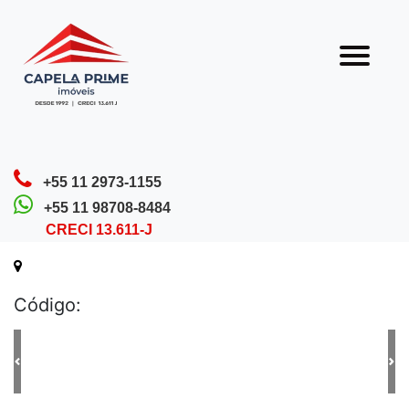
Olá! Que bom que você veio nos visitar.
Nossa equipe está sempre pronta para te
atender.
Home
Detalhes do Imóvel
+55 11 2973-1155
+55 11 98708-8484
CRECI 13.611-J
Código: