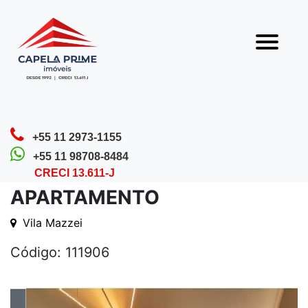
Olá! Que bom que você veio nos visitar.
Nossa equipe está sempre pronta para te
atender.
Home
Detalhes do Imóvel
+55 11 2973-1155
+55 11 98708-8484
CRECI 13.611-J
APARTAMENTO
Vila Mazzei
Código: 111906