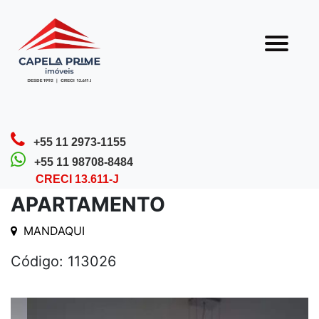
Olá! Que bom que você veio nos visitar.
Nossa equipe está sempre pronta para te
atender.
Home
Detalhes do Imóvel
+55 11 2973-1155
+55 11 98708-8484
CRECI 13.611-J
APARTAMENTO
MANDAQUI
Código: 113026