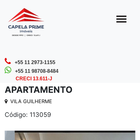
Olá! Que bom que você veio nos visitar.
Nossa equipe está sempre pronta para te
atender.
Home
Detalhes do Imóvel
+55 11 2973-1155
+55 11 98708-8484
CRECI 13.611-J
APARTAMENTO
VILA GUILHERME
Código: 113059